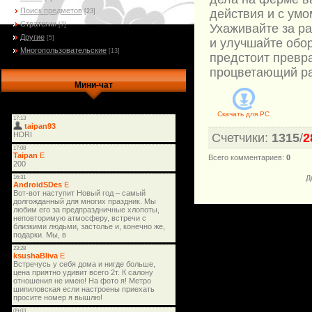
Поиск предметов
действия и с ум
[23]
Стратегии
[7]
Ухаживайте за р
Другие
[5]
и улучшайте обор
Многопользовательские
[13]
предстоит превра
процветающий ра
Мини-чат
Скачать для
PC
Счетчики
:
1315
/
2
Всего комментариев
:
0
Д