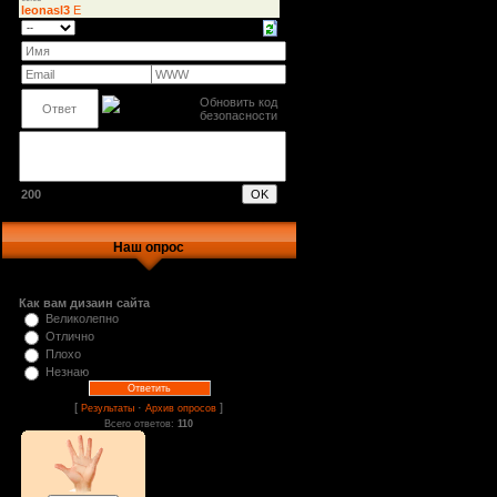
200
Наш опрос
Как вам дизаин сайта
Великолепно
Отлично
Плохо
Незнаю
[
·
]
Результаты
Архив опросов
Всего ответов:
110