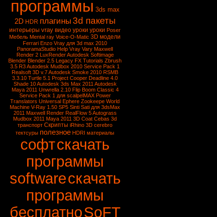
программы
3ds max
3d пакеты
плагины
2D
HDR
vray
интерьеры
видео уроки
уроки
Poser
3D модели
Мебель
Mental ray
Voice-O-Matic
Ferrari Enzo
Vray для 3d max 2010
PanoramaStudio
Help Vray
Vary
Maxwell
Render 2
LuxRender
Autodesk Softimage
Blender
Blender 2.5
Legacy FX Tutorials
Zbrush
3.5 R3
Autodesk Mudbox 2010 Service Pack 1
Realsoft 3D v.7
Autodesk Smoke 2010
RSMB
3.3.10
Turtle 5.1
Project Cooper
Deadline 4.0
Shade 10
Autodesk 3ds Max 2011
Autodesk
Maya 2011
Unwrella 2.10
Flip Boom Classic 4
Service Pack 1 для scalpelMAX
Power
Translators Universal
Ephere Zookeepe
World
Machine
V-Ray 1.50 SP5
Sinti Sati для 3dsMax
2011
Maxwell Render
RealFlow 5
Autograss
Mudbox 2011
Maya 2011
3D Coat
Cebas
3d
Скрипты
транспорт
iRhino 3D
cerebro
полезное
тектсуры
HDRI
материалы
софт
скачать
программы
software
скачать
программы
бесплатно
SoFT