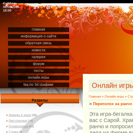
Суббота
08.08.2026
16:00
главная
информация о сайте
обратная связь
новости
галерея
форум
тесты
онлайн игры
Онлайн игр
faq по 3d графике
Главная
»
Онлайн игры
»
Стр
Разделы
Переполох на ранчо
Эта игра-бегалка
Аркады и экшн
[86]
вас с Сарой. Хр
Настольные
[14]
ранчо и попросил
Головоломки
[64]
дела на ферме в
Слова
[5]