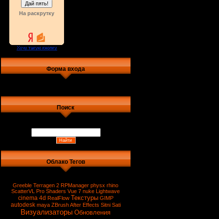
На раскрутку
Форма входа
Поиск
Облако Тегов
Greeble
Terragen 2
RPManager
physx
rhino
ScatterVL Pro
Shaders
Vue 7
nuke
Lightwave
Текстуры
cinema 4d
RealFlow
GIMP
autodesk
maya
ZBrush
After Effects
Sitni Sati
Визуализаторы
Обновления