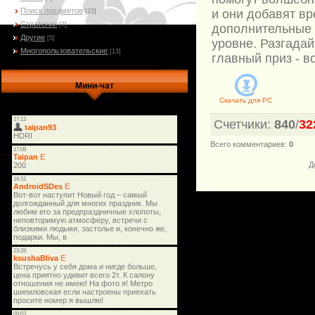
Поиск предметов
и они добавят в
[23]
Стратегии
[7]
дополнительные 
Другие
[5]
уровне. Разгадай
Многопользовательские
[13]
главный приз - 
Мини-чат
Скачать для
PC
Счетчики
:
840
/
32
Всего комментариев
:
0
Д