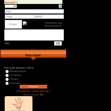
200
Наш опрос
Как вам дизаин сайта
Великолепно
Отлично
Плохо
Незнаю
[
·
]
Результаты
Архив опросов
Всего ответов:
110