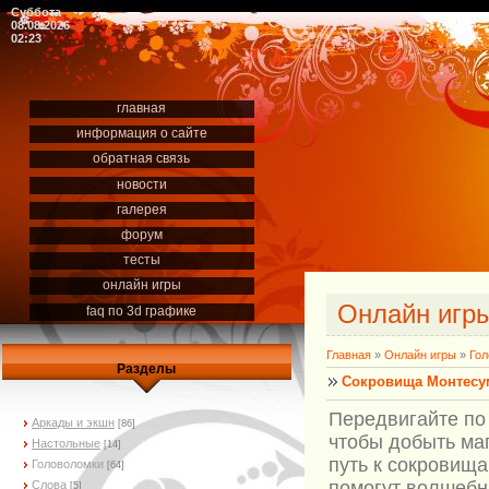
Суббота
08.08.2026
02:23
главная
информация о сайте
обратная связь
новости
галерея
форум
тесты
онлайн игры
Онлайн игр
faq по 3d графике
Главная
»
Онлайн игры
»
Гол
Разделы
Сокровища Монтес
Передвигайте по
Аркады и экшн
[86]
чтобы добыть ма
Настольные
[14]
путь к сокровища
Головоломки
[64]
помогут волшебн
Слова
[5]