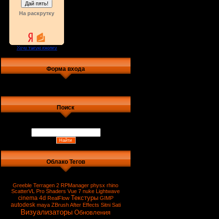
На раскрутку
Форма входа
Поиск
Облако Тегов
Greeble
Terragen 2
RPManager
physx
rhino
ScatterVL Pro
Shaders
Vue 7
nuke
Lightwave
Текстуры
cinema 4d
RealFlow
GIMP
autodesk
maya
ZBrush
After Effects
Sitni Sati
Визуализаторы
Обновления