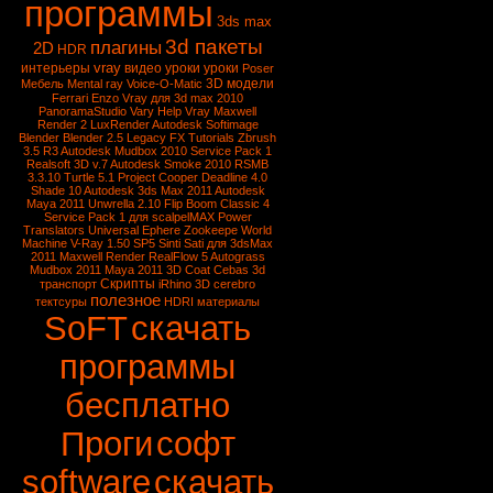
программы
3ds max
3d пакеты
плагины
2D
HDR
vray
интерьеры
видео уроки
уроки
Poser
3D модели
Мебель
Mental ray
Voice-O-Matic
Ferrari Enzo
Vray для 3d max 2010
PanoramaStudio
Vary
Help Vray
Maxwell
Render 2
LuxRender
Autodesk Softimage
Blender
Blender 2.5
Legacy FX Tutorials
Zbrush
3.5 R3
Autodesk Mudbox 2010 Service Pack 1
Realsoft 3D v.7
Autodesk Smoke 2010
RSMB
3.3.10
Turtle 5.1
Project Cooper
Deadline 4.0
Shade 10
Autodesk 3ds Max 2011
Autodesk
Maya 2011
Unwrella 2.10
Flip Boom Classic 4
Service Pack 1 для scalpelMAX
Power
Translators Universal
Ephere Zookeepe
World
Machine
V-Ray 1.50 SP5
Sinti Sati для 3dsMax
2011
Maxwell Render
RealFlow 5
Autograss
Mudbox 2011
Maya 2011
3D Coat
Cebas
3d
Скрипты
транспорт
iRhino 3D
cerebro
полезное
тектсуры
HDRI
материалы
SoFT
скачать
программы
бесплатно
Проги
софт
software
скачать