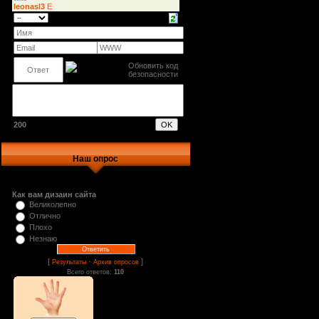
200
Наш опрос
Как вам дизаин сайта
Великолепно
Отлично
Плохо
Незнаю
[
·
]
Результаты
Архив опросов
Всего ответов:
110