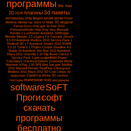
программы
3ds max
3d пакеты
плагины
2D
HDR
vray
интерьеры
видео уроки
уроки
Poser
3D модели
Мебель
Mental ray
Voice-O-Matic
Ferrari Enzo
Vray для 3d max 2010
PanoramaStudio
Help Vray
Vary
Maxwell
Render 2
LuxRender
Autodesk Softimage
Blender
Blender 2.5
Legacy FX Tutorials
Zbrush
3.5 R3
Autodesk Mudbox 2010 Service Pack 1
Realsoft 3D v.7
Autodesk Smoke 2010
RSMB
3.3.10
Turtle 5.1
Project Cooper
Deadline 4.0
Shade 10
Autodesk 3ds Max 2011
Autodesk
Maya 2011
Unwrella 2.10
Flip Boom Classic 4
Service Pack 1 для scalpelMAX
Power
Translators Universal
Ephere Zookeepe
World
Machine
V-Ray 1.50 SP5
Sinti Sati для 3dsMax
2011
Maxwell Render
RealFlow 5
Autograss
Mudbox 2011
Maya 2011
3D Coat
Cebas
3d
Скрипты
транспорт
iRhino 3D
cerebro
полезное
тектсуры
HDRI
материалы
software
SoFT
Проги
софт
скачать
программы
бесплатно