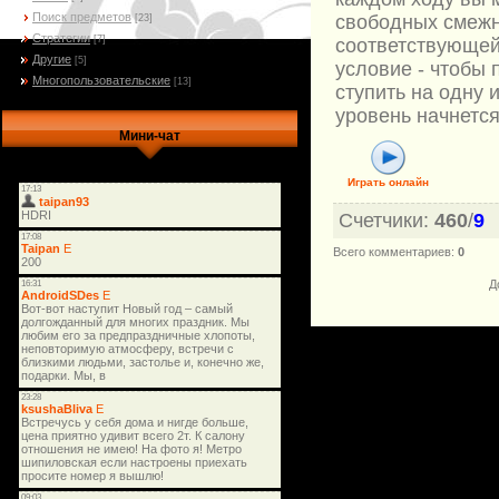
Поиск предметов
свободных смежн
[23]
Стратегии
[7]
соответствующей
Другие
[5]
условие - чтобы
Многопользовательские
[13]
ступить на одну и
уровень начнется
Мини-чат
Играть онлайн
Счетчики
:
460
/
9
Всего комментариев
:
0
Д