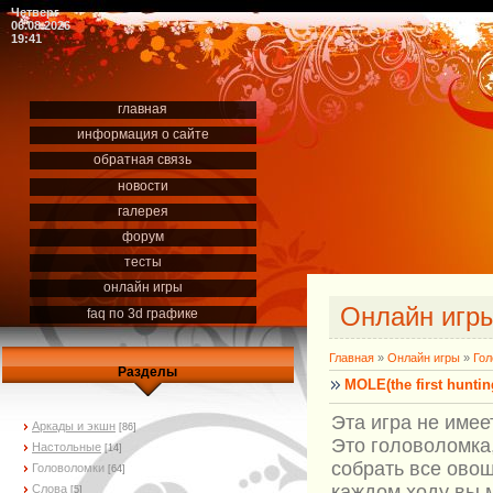
Четверг
06.08.2026
19:41
главная
информация о сайте
обратная связь
новости
галерея
форум
тесты
онлайн игры
Онлайн игр
faq по 3d графике
Главная
»
Онлайн игры
»
Гол
Разделы
MOLE(the first huntin
Эта игра не имее
Аркады и экшн
[86]
Это головоломка
Настольные
[14]
собрать все овощ
Головоломки
[64]
каждом ходу вы 
Слова
[5]