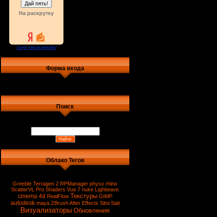
На раскрутку
Форма входа
Поиск
Облако Тегов
Greeble
Terragen 2
RPManager
physx
rhino
ScatterVL Pro
Shaders
Vue 7
nuke
Lightwave
Текстуры
cinema 4d
RealFlow
GIMP
autodesk
maya
ZBrush
After Effects
Sitni Sati
Визуализаторы
Обновления