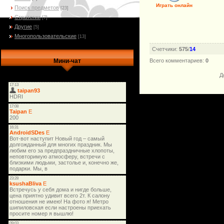
Играть онлайн
Поиск предметов
[23]
Стратегии
[7]
Другие
[5]
Многопользовательские
[13]
Счетчики
:
575
/
14
Всего комментариев
:
0
Мини-чат
Д