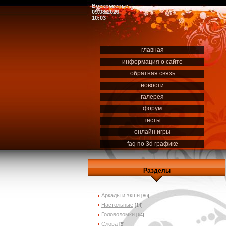
Воскресенье
09.08.2026
10:03
главная
информация о сайте
обратная связь
новости
галерея
форум
тесты
онлайн игры
faq по 3d графике
Разделы
Аркады и экшн
[86]
Настольные
[14]
Головоломки
[64]
Слова
[5]