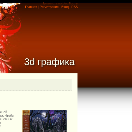
Приветствую Вас
Гость
Главная
|
Регистрация
|
Вход
|
RSS
3d графика
вашей
га. Чтобы
олшебных
е
е