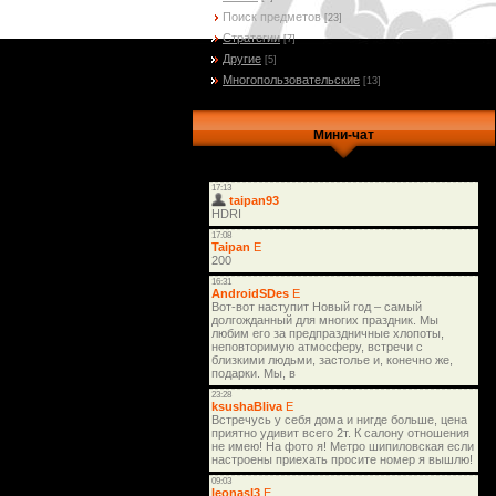
Поиск предметов
[23]
Стратегии
[7]
Другие
[5]
Многопользовательские
[13]
Мини-чат