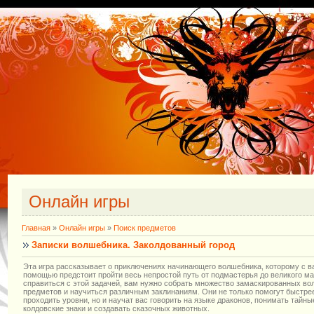
Онлайн игры
Главная
»
Онлайн игры
»
Поиск предметов
Записки волшебника. Заколдованный город
Эта игра рассказывает о приключениях начинающего волшебника, которому с 
помощью предстоит пройти весь непростой путь от подмастерья до великого ма
справиться с этой задачей, вам нужно собрать множество замаскированных в
предметов и научиться различным заклинаниям. Они не только помогут быстре
проходить уровни, но и научат вас говорить на языке драконов, понимать тайны
колдовские знаки и создавать сказочных животных.