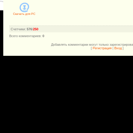
Скачать для
PC
Счетчики
:
576
/
250
Всего комментариев
:
0
Добавлять комментарии могут только зарегистриров
[
Регистрация
|
Вход
]