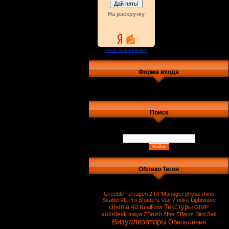
На раскрутку
Форма входа
Поиск
Облако Тегов
Greeble
Terragen 2
RPManager
physx
rhino
ScatterVL Pro
Shaders
Vue 7
nuke
Lightwave
Текстуры
cinema 4d
RealFlow
GIMP
autodesk
maya
ZBrush
After Effects
Sitni Sati
Визуализаторы
Обновления