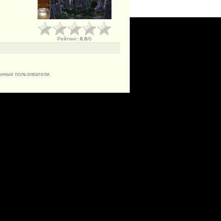
Рейтинг
:
0.0
/
0
анные пользователи.