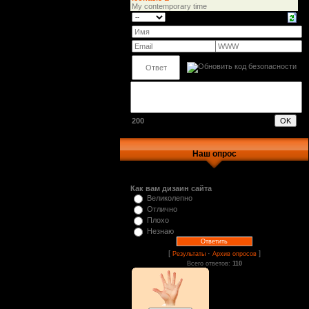
200
Наш опрос
Как вам дизаин сайта
Великолепно
Отлично
Плохо
Незнаю
[
·
]
Результаты
Архив опросов
Всего ответов:
110