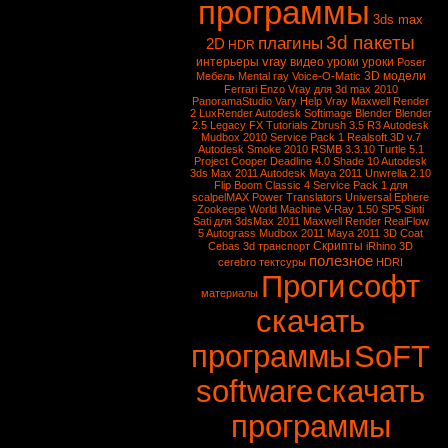
программы
3ds max
3d пакеты
плагины
2D
HDR
vray
интерьеры
видео уроки
уроки
Poser
3D модели
Мебель
Mental ray
Voice-O-Matic
Ferrari Enzo
Vray для 3d max 2010
PanoramaStudio
Vary
Help Vray
Maxwell Render
2
LuxRender
Autodesk Softimage
Blender
Blender
2.5
Legacy FX Tutorials
Zbrush 3.5 R3
Autodesk
Mudbox 2010 Service Pack 1
Realsoft 3D v.7
Autodesk Smoke 2010
RSMB 3.3.10
Turtle 5.1
Project Cooper
Deadline 4.0
Shade 10
Autodesk
3ds Max 2011
Autodesk Maya 2011
Unwrella 2.10
Flip Boom Classic 4
Service Pack 1 для
scalpelMAX
Power Translators Universal
Ephere
Zookeepe
World Machine
V-Ray 1.50 SP5
Sinti
Sati для 3dsMax 2011
Maxwell Render
RealFlow
5
Autograss
Mudbox 2011
Maya 2011
3D Coat
Скрипты
Cebas
3d транспорт
iRhino 3D
полезное
cerebro
тектсуры
HDRI
Проги
софт
материалы
скачать
программы
SoFT
software
скачать
программы