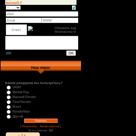
200
Наш опрос
Каким рендером вы пользуетесь?
VRAY
Mental Ray
Maxwell Render
Final Render
Brazil
RenderMan
Другой
[
·
]
Результаты
Архив опросов
Всего ответов:
167