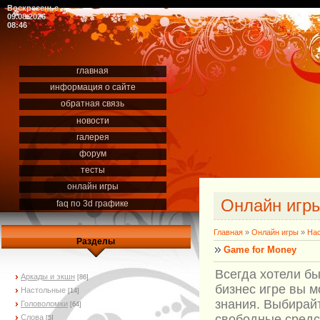
Воскресенье
09.08.2026
08:46
главная
информация о сайте
обратная связь
новости
галерея
форум
тесты
онлайн игры
Онлайн игр
faq по 3d графике
Главная
»
Онлайн игры
»
На
Разделы
Game for Money
Всегда хотели б
Аркады и экшн
[86]
бизнес игре вы 
Настольные
[14]
знания. Выбирай
Головоломки
[64]
свободные средс
Слова
[5]