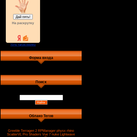
На раскрутку
Форма входа
Поиск
Облако Тегов
Greeble
Terragen 2
RPManager
physx
rhino
ScatterVL Pro
Shaders
Vue 7
nuke
Lightwave