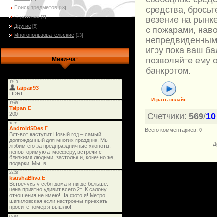
Поиск предметов
средства, бросьт
[23]
Стратегии
[7]
везение на рынке
Другие
[5]
с пожарами, нав
Многопользовательские
[13]
непредвиденными
игру пока ваш ба
позволяйте ему о
Мини-чат
банкротом.
Играть онлайн
Счетчики
:
569
/
10
Всего комментариев
:
0
Д