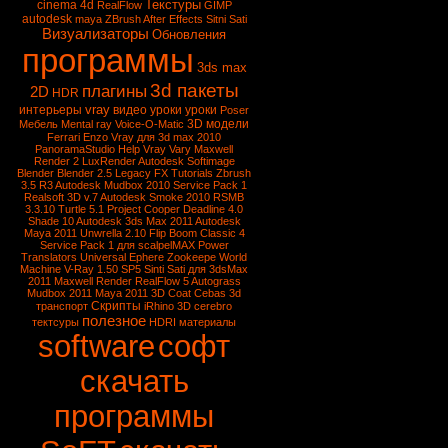
Текстуры
cinema 4d
RealFlow
GIMP
autodesk
maya
ZBrush
After Effects
Sitni Sati
Визуализаторы
Обновления
программы
3ds max
3d пакеты
плагины
2D
HDR
vray
интерьеры
видео уроки
уроки
Poser
3D модели
Мебель
Mental ray
Voice-O-Matic
Ferrari Enzo
Vray для 3d max 2010
PanoramaStudio
Help Vray
Vary
Maxwell
Render 2
LuxRender
Autodesk Softimage
Blender
Blender 2.5
Legacy FX Tutorials
Zbrush
3.5 R3
Autodesk Mudbox 2010 Service Pack 1
Realsoft 3D v.7
Autodesk Smoke 2010
RSMB
3.3.10
Turtle 5.1
Project Cooper
Deadline 4.0
Shade 10
Autodesk 3ds Max 2011
Autodesk
Maya 2011
Unwrella 2.10
Flip Boom Classic 4
Service Pack 1 для scalpelMAX
Power
Translators Universal
Ephere Zookeepe
World
Machine
V-Ray 1.50 SP5
Sinti Sati для 3dsMax
2011
Maxwell Render
RealFlow 5
Autograss
Mudbox 2011
Maya 2011
3D Coat
Cebas
3d
Скрипты
транспорт
iRhino 3D
cerebro
полезное
тектсуры
HDRI
материалы
software
софт
скачать
программы