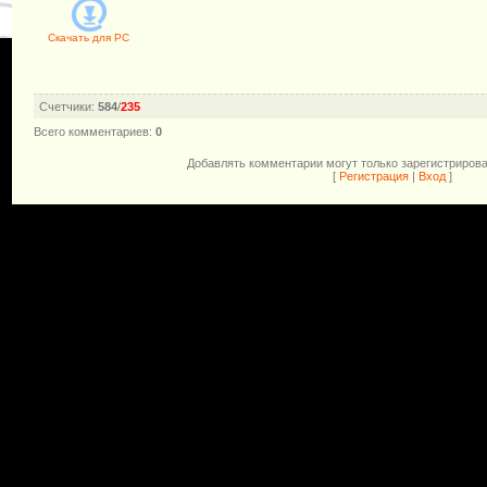
Скачать для
PC
Счетчики
:
584
/
235
Всего комментариев
:
0
Добавлять комментарии могут только зарегистриров
[
Регистрация
|
Вход
]