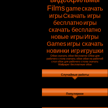
Films
game
скачать
игры
Скачать игры
бесплатно
игры
скачать бесплатно
новые игры
Игры
Games
игры скачать
новинки игр
игрушки
Обои
скачать обои бесплатно
Обои для
рабочего стола
скачать обои
обои на рабочий
стол
обои для рабочего стола скачать
Wallpaper
бесплатные обои
Случайные работы
Популярное