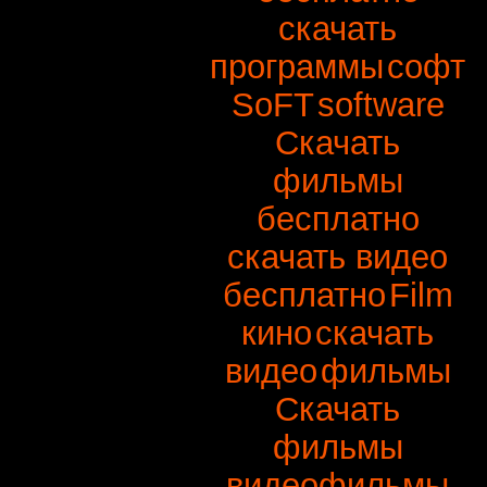
скачать
программы
софт
SoFT
software
Скачать
фильмы
бесплатно
скачать видео
бесплатно
Film
кино
скачать
видео
фильмы
Скачать
фильмы
видеофильмы