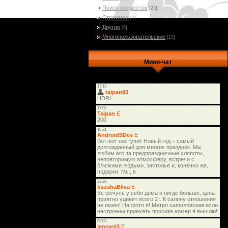
Поиск предметов
[23]
Стратегии
[7]
Другие
[5]
Многопользовательские
[13]
Мини-чат