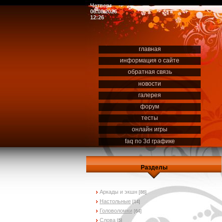
Четверг
06.08.2026
12:26
главная
информация о сайте
обратная связь
новости
галерея
форум
тесты
онлайн игры
faq по 3d графике
Разделы
Аркады и экшн
[86]
Настольные
[14]
Головоломки
[64]
Слова
[5]