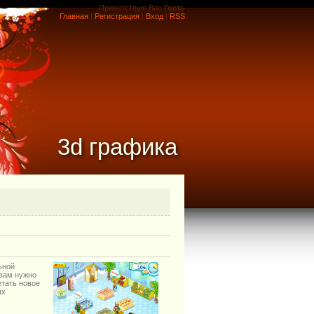
Приветствую Вас
Гость
Главная
|
Регистрация
|
Вход
|
RSS
3d графика
ьной
 вам нужно
етать новое
ых