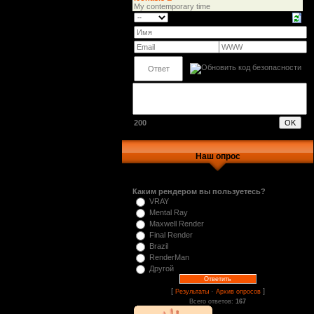
200
Наш опрос
Каким рендером вы пользуетесь?
VRAY
Mental Ray
Maxwell Render
Final Render
Brazil
RenderMan
Другой
[
·
]
Результаты
Архив опросов
Всего ответов:
167