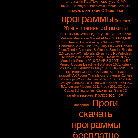
Текстуры
cinema 4d
RealFlow
GIMP
autodesk
maya
ZBrush
After Effects
Sitni Sati
Визуализаторы
Обновления
программы
3ds max
3d пакеты
плагины
2D
HDR
vray
интерьеры
видео уроки
уроки
Poser
3D модели
Мебель
Mental ray
Voice-O-Matic
Ferrari Enzo
Vray для 3d max 2010
PanoramaStudio
Help Vray
Vary
Maxwell Render
2
LuxRender
Autodesk Softimage
Blender
Blender
2.5
Legacy FX Tutorials
Zbrush 3.5 R3
Autodesk
Mudbox 2010 Service Pack 1
Realsoft 3D v.7
Autodesk Smoke 2010
RSMB 3.3.10
Turtle 5.1
Project Cooper
Deadline 4.0
Shade 10
Autodesk
3ds Max 2011
Autodesk Maya 2011
Unwrella 2.10
Flip Boom Classic 4
Service Pack 1 для
scalpelMAX
Power Translators Universal
Ephere
Zookeepe
World Machine
V-Ray 1.50 SP5
Sinti
Sati для 3dsMax 2011
Maxwell Render
RealFlow
5
Autograss
Mudbox 2011
Maya 2011
3D Coat
Скрипты
Cebas
3d транспорт
iRhino 3D
полезное
cerebro
тектсуры
HDRI
Проги
материалы
скачать
программы
бесплатно