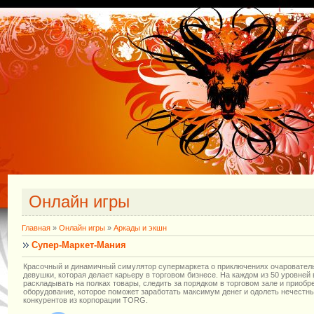
Онлайн игры
Главная
»
Онлайн игры
»
Аркады и экшн
Супер-Маркет-Мания
Красочный и динамичный симулятор супермаркета о приключениях очаровател
девушки, которая делает карьеру в торговом бизнесе. На каждом из 50 уровней
раскладывать на полках товары, следить за порядком в торговом зале и приобр
оборудование, которое поможет заработать максимум денег и одолеть нечестн
конкурентов из корпорации TORG.