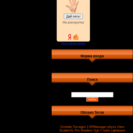
На раскрутку
Форма входа
Поиск
Облако Тегов
Greeble
Terragen 2
RPManager
physx
rhino
ScatterVL Pro
Shaders
Vue 7
nuke
Lightwave