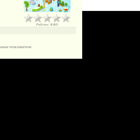
Рейтинг
:
0.0
/
0
анные пользователи.