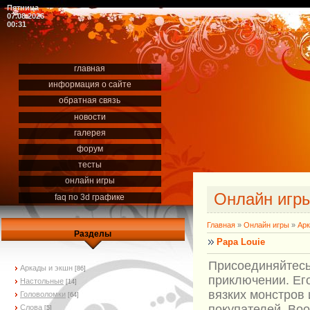
Пятница
07.08.2026
00:31
главная
информация о сайте
обратная связь
новости
галерея
форум
тесты
онлайн игры
Онлайн игр
faq по 3d графике
Главная
»
Онлайн игры
»
Арк
Разделы
Papa Louie
Присоединяйтесь
Аркады и экшн
[86]
приключении. Ег
Настольные
[14]
вязких монстров
Головоломки
[64]
покупателей. Во
Слова
[5]