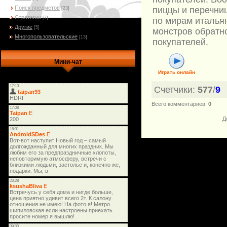
Поиск предметов
пиццы и перечни
[23]
Стратегии
[7]
по мирам италья
Другие
[5]
монстров обратно
Многопользовательские
[13]
покупателей.
Мини-чат
Играть онлайн
Счетчики
:
577
/
9
Всего комментариев
:
0
Д