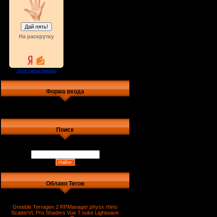
На раскрутку
Форма входа
Поиск
Облако Тегов
Greeble
Terragen 2
RPManager
physx
rhino
ScatterVL Pro
Shaders
Vue 7
nuke
Lightwave