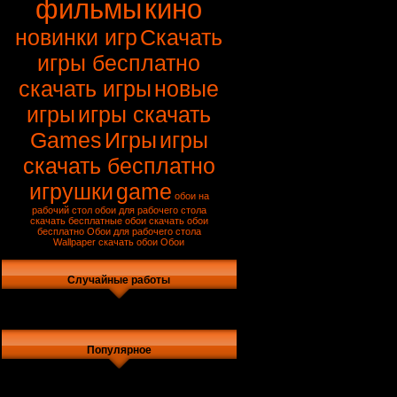
фильмы
кино
новинки игр
Скачать
игры бесплатно
скачать игры
новые
игры
игры скачать
Games
Игры
игры
скачать бесплатно
игрушки
game
обои на
рабочий стол
обои для рабочего стола
скачать
бесплатные обои
скачать обои
бесплатно
Обои для рабочего стола
Wallpaper
скачать обои
Обои
Случайные работы
Популярное