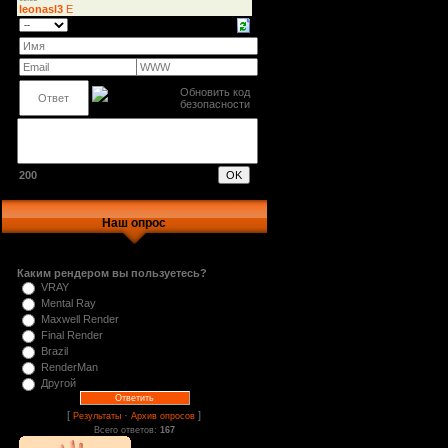
200
Наш опрос
Каким рендером вы пользуетесь?
VRAY
Mental Ray
Maxwell Render
Final Render
Brazil
RenderMan
Другой
[
·
]
Результаты
Архив опросов
Всего ответов:
167