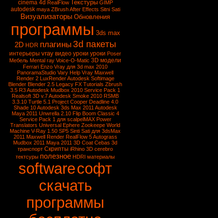
Текстуры
cinema 4d
RealFlow
GIMP
autodesk
maya
ZBrush
After Effects
Sitni Sati
Визуализаторы
Обновления
программы
3ds max
3d пакеты
плагины
2D
HDR
vray
интерьеры
видео уроки
уроки
Poser
3D модели
Мебель
Mental ray
Voice-O-Matic
Ferrari Enzo
Vray для 3d max 2010
PanoramaStudio
Vary
Help Vray
Maxwell
Render 2
LuxRender
Autodesk Softimage
Blender
Blender 2.5
Legacy FX Tutorials
Zbrush
3.5 R3
Autodesk Mudbox 2010 Service Pack 1
Realsoft 3D v.7
Autodesk Smoke 2010
RSMB
3.3.10
Turtle 5.1
Project Cooper
Deadline 4.0
Shade 10
Autodesk 3ds Max 2011
Autodesk
Maya 2011
Unwrella 2.10
Flip Boom Classic 4
Service Pack 1 для scalpelMAX
Power
Translators Universal
Ephere Zookeepe
World
Machine
V-Ray 1.50 SP5
Sinti Sati для 3dsMax
2011
Maxwell Render
RealFlow 5
Autograss
Mudbox 2011
Maya 2011
3D Coat
Cebas
3d
Скрипты
транспорт
iRhino 3D
cerebro
полезное
тектсуры
HDRI
материалы
software
софт
скачать
программы