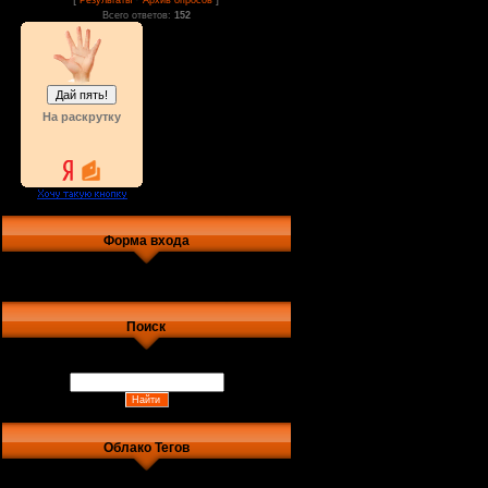
Результаты
Архив опросов
Всего ответов:
152
На раскрутку
Форма входа
Поиск
Облако Тегов