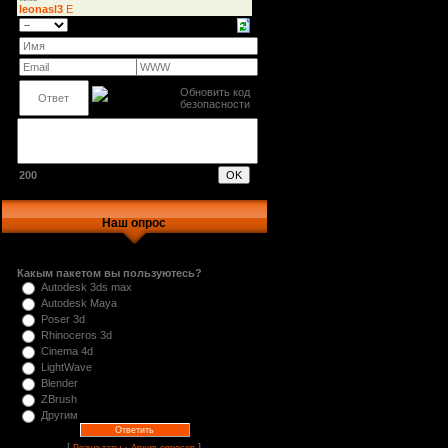
200
Наш опрос
Какым пакетом вы пользуютесь?
Autodesk 3ds max
Autodesk Maya
Poser 3d
Rhinoceros 3d
Cinema 4d
LightWave
Blender
ZBrush
Другим
[
·
]