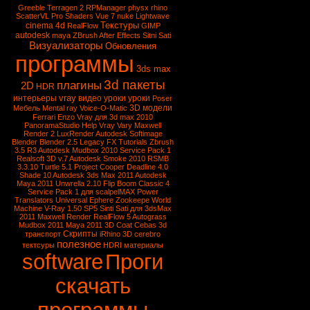
Greeble
Terragen 2
RPManager
physx
rhino
ScatterVL Pro
Shaders
Vue 7
nuke
Lightwave
Текстуры
cinema 4d
RealFlow
GIMP
autodesk
maya
ZBrush
After Effects
Sitni Sati
Визуализаторы
Обновления
программы
3ds max
3d пакеты
плагины
2D
HDR
vray
интерьеры
видео уроки
уроки
Poser
3D модели
Мебель
Mental ray
Voice-O-Matic
Ferrari Enzo
Vray для 3d max 2010
PanoramaStudio
Help Vray
Vary
Maxwell
Render 2
LuxRender
Autodesk Softimage
Blender
Blender 2.5
Legacy FX Tutorials
Zbrush
3.5 R3
Autodesk Mudbox 2010 Service Pack 1
Realsoft 3D v.7
Autodesk Smoke 2010
RSMB
3.3.10
Turtle 5.1
Project Cooper
Deadline 4.0
Shade 10
Autodesk 3ds Max 2011
Autodesk
Maya 2011
Unwrella 2.10
Flip Boom Classic 4
Service Pack 1 для scalpelMAX
Power
Translators Universal
Ephere Zookeepe
World
Machine
V-Ray 1.50 SP5
Sinti Sati для 3dsMax
2011
Maxwell Render
RealFlow 5
Autograss
Mudbox 2011
Maya 2011
3D Coat
Cebas
3d
Скрипты
транспорт
iRhino 3D
cerebro
полезное
тектсуры
HDRI
материалы
software
Проги
скачать