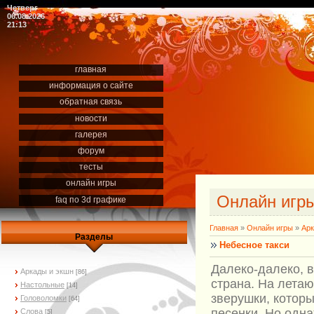
Четверг
06.08.2026
21:13
главная
информация о сайте
обратная связь
новости
галерея
форум
тесты
онлайн игры
Онлайн игр
faq по 3d графике
Главная
»
Онлайн игры
»
Арк
Разделы
Небесное такси
Далеко-далеко, в
Аркады и экшн
[86]
страна. На лета
Настольные
[14]
зверушки, котор
Головоломки
[64]
песенки. Но одн
Слова
[5]