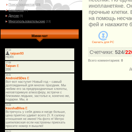
Поиск предметов
инопланетяне. Он
[23]
Стратегии
[7]
прочные клетки. 
Другие
[5]
на помощь несча
Многопользовательские
[13]
фей и накажите 
Мини-чат
Скачать для
PC
Счетчики
:
524
/
22
Всего комментариев
:
0
Д