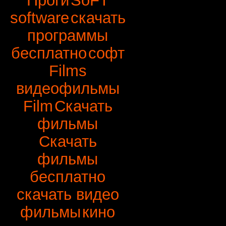
Проги
SoFT
software
скачать
программы
бесплатно
софт
Films
видеофильмы
Film
Скачать
фильмы
Скачать
фильмы
бесплатно
скачать видео
фильмы
кино