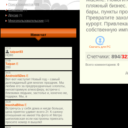
Поиск предметов
пляжный бизнес.
[23]
Стратегии
[7]
бары, пункты про
Другие
[5]
Превратите захо
Многопользовательские
[13]
курорт. Привлека
собственную имп
Мини-чат
Скачать для
PC
Счетчики
:
894
/
32
Всего комментариев
:
0
Д