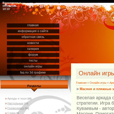
Воскресенье
09.08.2026
10:10
главная
информация о сайте
обратная связь
новости
галерея
форум
тесты
онлайн игры
Онлайн игр
faq по 3d графике
Главная
»
Онлайн игры
»
Арк
Разделы
Масяня и пляжные 
Веселая аркада 
Аркады и экшн
[86]
стратегии. Игра 
Настольные
[14]
Куваевым - авто
Головоломки
[64]
Масяне. Помогит
Слова
[5]