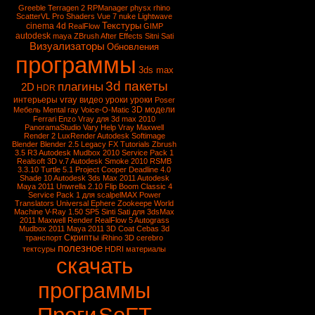
Greeble
Terragen 2
RPManager
physx
rhino
ScatterVL Pro
Shaders
Vue 7
nuke
Lightwave
Текстуры
cinema 4d
RealFlow
GIMP
autodesk
maya
ZBrush
After Effects
Sitni Sati
Визуализаторы
Обновления
программы
3ds max
3d пакеты
плагины
2D
HDR
vray
интерьеры
видео уроки
уроки
Poser
3D модели
Мебель
Mental ray
Voice-O-Matic
Ferrari Enzo
Vray для 3d max 2010
PanoramaStudio
Vary
Help Vray
Maxwell
Render 2
LuxRender
Autodesk Softimage
Blender
Blender 2.5
Legacy FX Tutorials
Zbrush
3.5 R3
Autodesk Mudbox 2010 Service Pack 1
Realsoft 3D v.7
Autodesk Smoke 2010
RSMB
3.3.10
Turtle 5.1
Project Cooper
Deadline 4.0
Shade 10
Autodesk 3ds Max 2011
Autodesk
Maya 2011
Unwrella 2.10
Flip Boom Classic 4
Service Pack 1 для scalpelMAX
Power
Translators Universal
Ephere Zookeepe
World
Machine
V-Ray 1.50 SP5
Sinti Sati для 3dsMax
2011
Maxwell Render
RealFlow 5
Autograss
Mudbox 2011
Maya 2011
3D Coat
Cebas
3d
Скрипты
транспорт
iRhino 3D
cerebro
полезное
тектсуры
HDRI
материалы
скачать
программы