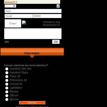
200
Наш опрос
Какым пакетом вы пользуютесь?
Autodesk 3ds max
Autodesk Maya
Poser 3d
Rhinoceros 3d
Cinema 4d
LightWave
Blender
ZBrush
Другим
[
·
]