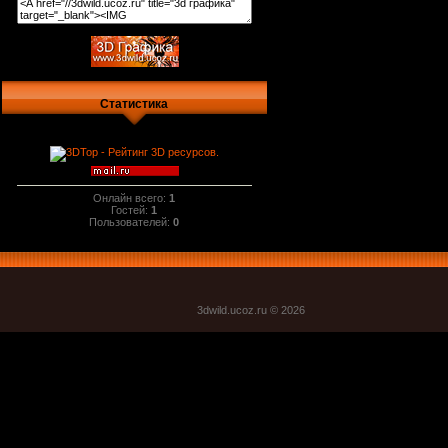
Статистика
Онлайн всего:
1
Гостей:
1
Пользователей:
0
3dwild.uco