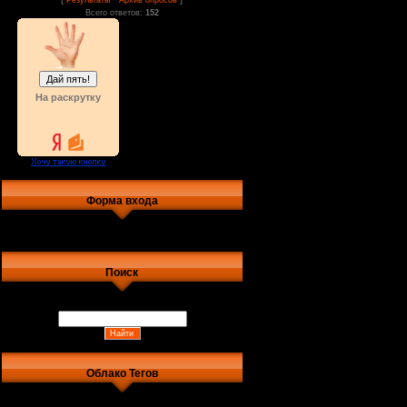
Результаты
Архив опросов
Всего ответов:
152
На раскрутку
Форма входа
Поиск
Облако Тегов