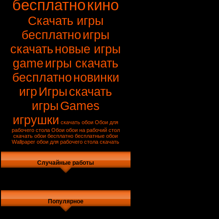
бесплатно
кино
Скачать игры
бесплатно
игры
скачать
новые игры
game
игры скачать
бесплатно
новинки
игр
Игры
скачать
игры
Games
игрушки
скачать обои
Обои для
рабочего стола
Обои
обои на рабочий стол
скачать обои бесплатно
бесплатные обои
Wallpaper
обои для рабочего стола скачать
Случайные работы
Популярное