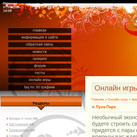
Пятница
07.08.2026
14:09
главная
информация о сайте
обратная связь
новости
галерея
форум
тесты
онлайн игры
Онлайн игр
faq по 3d графике
Главная
»
Онлайн игры
»
Арк
Разделы
Луна-Парк
Необычный эконо
Аркады и экшн
[86]
будете строить с
Настольные
[14]
придется с пары 
Головоломки
[64]
впереди вас жде
Слова
[5]