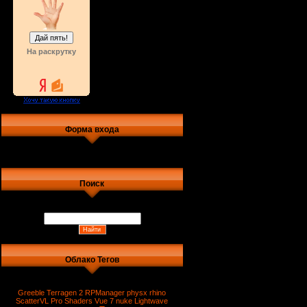
На раскрутку
Форма входа
Поиск
Облако Тегов
Greeble
Terragen 2
RPManager
physx
rhino
ScatterVL Pro
Shaders
Vue 7
nuke
Lightwave