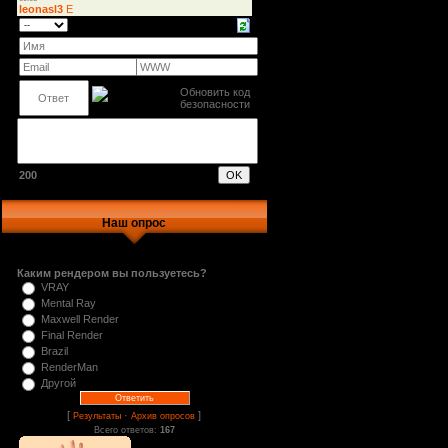
200
Наш опрос
Каким рендером вы пользуетесь?
VRAY
Mental Ray
Maxwell Render
Final Render
Brazil
RenderMan
Другой
[
·
]
Результаты
Архив опросов
Всего ответов:
167