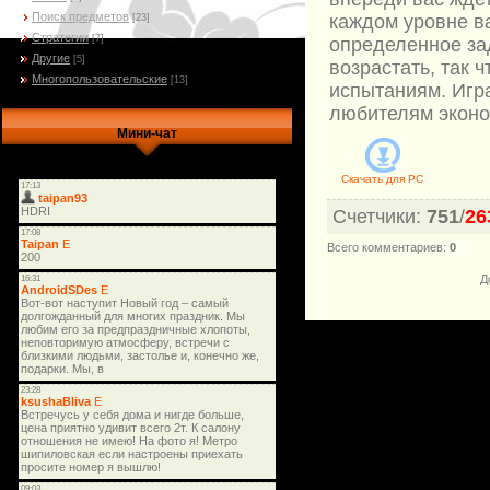
Поиск предметов
каждом уровне в
[23]
Стратегии
[7]
определенное за
Другие
[5]
возрастать, так 
Многопользовательские
[13]
испытаниям. Игр
любителям эконо
Мини-чат
Скачать для
PC
Счетчики
:
751
/
26
Всего комментариев
:
0
Д