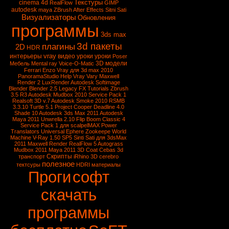
Текстуры
cinema 4d
RealFlow
GIMP
autodesk
maya
ZBrush
After Effects
Sitni Sati
Визуализаторы
Обновления
программы
3ds max
3d пакеты
плагины
2D
HDR
vray
интерьеры
видео уроки
уроки
Poser
3D модели
Мебель
Mental ray
Voice-O-Matic
Ferrari Enzo
Vray для 3d max 2010
PanoramaStudio
Help Vray
Vary
Maxwell
Render 2
LuxRender
Autodesk Softimage
Blender
Blender 2.5
Legacy FX Tutorials
Zbrush
3.5 R3
Autodesk Mudbox 2010 Service Pack 1
Realsoft 3D v.7
Autodesk Smoke 2010
RSMB
3.3.10
Turtle 5.1
Project Cooper
Deadline 4.0
Shade 10
Autodesk 3ds Max 2011
Autodesk
Maya 2011
Unwrella 2.10
Flip Boom Classic 4
Service Pack 1 для scalpelMAX
Power
Translators Universal
Ephere Zookeepe
World
Machine
V-Ray 1.50 SP5
Sinti Sati для 3dsMax
2011
Maxwell Render
RealFlow 5
Autograss
Mudbox 2011
Maya 2011
3D Coat
Cebas
3d
Скрипты
транспорт
iRhino 3D
cerebro
полезное
тектсуры
HDRI
материалы
Проги
софт
скачать
программы