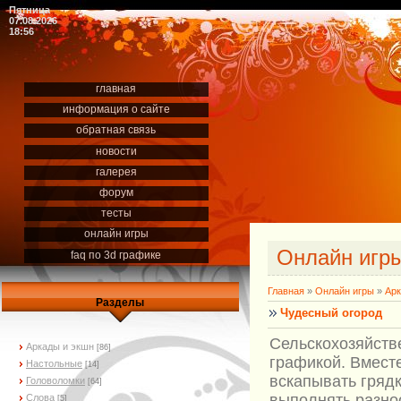
Пятница
07.08.2026
18:56
главная
информация о сайте
обратная связь
новости
галерея
форум
тесты
онлайн игры
Онлайн игр
faq по 3d графике
Главная
»
Онлайн игры
»
Арк
Разделы
Чудесный огород
Сельскохозяйстве
Аркады и экшн
[86]
графикой. Вмест
Настольные
[14]
вскапывать грядк
Головоломки
[64]
выполнять разно
Слова
[5]