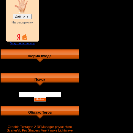
На раскрутку
Форма входа
Поиск
Облако Тегов
Greeble
Terragen 2
RPManager
physx
rhino
ScatterVL Pro
Shaders
Vue 7
nuke
Lightwave