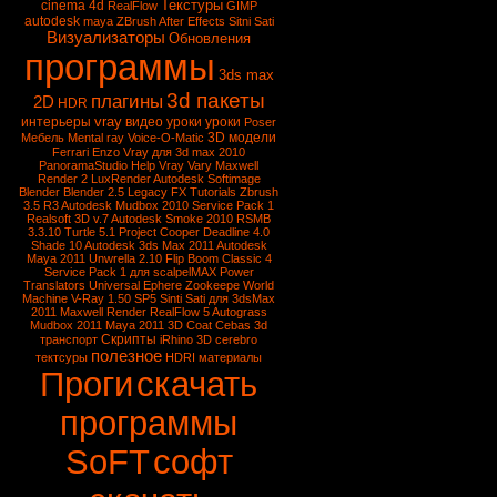
Текстуры
cinema 4d
RealFlow
GIMP
autodesk
maya
ZBrush
After Effects
Sitni Sati
Визуализаторы
Обновления
программы
3ds max
3d пакеты
плагины
2D
HDR
vray
интерьеры
видео уроки
уроки
Poser
3D модели
Мебель
Mental ray
Voice-O-Matic
Ferrari Enzo
Vray для 3d max 2010
PanoramaStudio
Help Vray
Vary
Maxwell
Render 2
LuxRender
Autodesk Softimage
Blender
Blender 2.5
Legacy FX Tutorials
Zbrush
3.5 R3
Autodesk Mudbox 2010 Service Pack 1
Realsoft 3D v.7
Autodesk Smoke 2010
RSMB
3.3.10
Turtle 5.1
Project Cooper
Deadline 4.0
Shade 10
Autodesk 3ds Max 2011
Autodesk
Maya 2011
Unwrella 2.10
Flip Boom Classic 4
Service Pack 1 для scalpelMAX
Power
Translators Universal
Ephere Zookeepe
World
Machine
V-Ray 1.50 SP5
Sinti Sati для 3dsMax
2011
Maxwell Render
RealFlow 5
Autograss
Mudbox 2011
Maya 2011
3D Coat
Cebas
3d
Скрипты
транспорт
iRhino 3D
cerebro
полезное
тектсуры
HDRI
материалы
Проги
скачать
программы
SoFT
софт