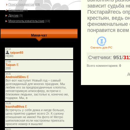
Поиск предметов
зависит судьба н
[23]
Стратегии
[7]
Постарайтесь оп
Другие
[5]
крестьян, ведь о
Многопользовательские
[13]
феноменальные с
понравится всем
Мини-чат
Скачать для
PC
Счетчики
:
951
/
31
Всего комментариев
:
0
Д