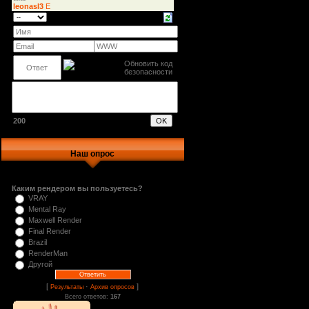
200
Наш опрос
Каким рендером вы пользуетесь?
VRAY
Mental Ray
Maxwell Render
Final Render
Brazil
RenderMan
Другой
[
·
]
Результаты
Архив опросов
Всего ответов:
167