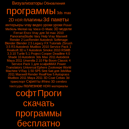
Визуализаторы
Обновления
программы
3ds max
3d пакеты
плагины
2D
HDR
vray
интерьеры
видео уроки
уроки
Poser
3D модели
Мебель
Mental ray
Voice-O-Matic
Ferrari Enzo
Vray для 3d max 2010
PanoramaStudio
Vary
Help Vray
Maxwell
Render 2
LuxRender
Autodesk Softimage
Blender
Blender 2.5
Legacy FX Tutorials
Zbrush
3.5 R3
Autodesk Mudbox 2010 Service Pack 1
Realsoft 3D v.7
Autodesk Smoke 2010
RSMB
3.3.10
Turtle 5.1
Project Cooper
Deadline 4.0
Shade 10
Autodesk 3ds Max 2011
Autodesk
Maya 2011
Unwrella 2.10
Flip Boom Classic 4
Service Pack 1 для scalpelMAX
Power
Translators Universal
Ephere Zookeepe
World
Machine
V-Ray 1.50 SP5
Sinti Sati для 3dsMax
2011
Maxwell Render
RealFlow 5
Autograss
Mudbox 2011
Maya 2011
3D Coat
Cebas
3d
Скрипты
транспорт
iRhino 3D
cerebro
полезное
тектсуры
HDRI
материалы
софт
Проги
скачать
программы
бесплатно