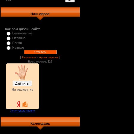
Наш опрос
Как вам дизаин сайта
Великолепно
Отлично
Плохо
Незнаю
[
·
]
Результаты
Архив опросов
Всего ответов:
110
На раскрутку
Календарь