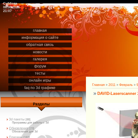
Суббота
08.08.2026
21:07
главная
информация о сайте
обратная связь
новости
галерея
форум
тесты
онлайн игры
Главная
»
2011
»
Февраль
»
faq по 3d графике
DAVID-Laserscanner 
Разделы
3d пакеты
[88]
Программы для работы с 3d
Обновления
[23]
Обновления для 3d
Плагины
[182]