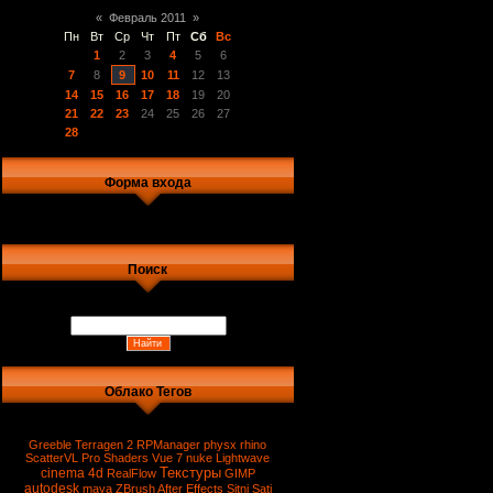
«
Февраль 2011
»
Пн
Вт
Ср
Чт
Пт
Сб
Вс
1
2
3
4
5
6
7
8
9
10
11
12
13
14
15
16
17
18
19
20
21
22
23
24
25
26
27
28
Форма входа
Поиск
Облако Тегов
Greeble
Terragen 2
RPManager
physx
rhino
ScatterVL Pro
Shaders
Vue 7
nuke
Lightwave
Текстуры
cinema 4d
RealFlow
GIMP
autodesk
maya
ZBrush
After Effects
Sitni Sati